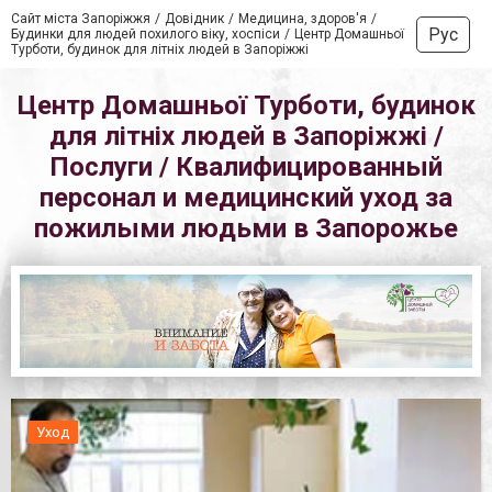
Сайт міста Запоріжжя
Довідник
Медицина, здоров'я
Рус
Будинки для людей похилого віку, хоспіси
Центр Домашньої
Турботи, будинок для літніх людей в Запоріжжі
Центр Домашньої Турботи, будинок
для літніх людей в Запоріжжі /
Послуги / Квалифицированный
персонал и медицинский уход за
пожилыми людьми в Запорожье
Уход