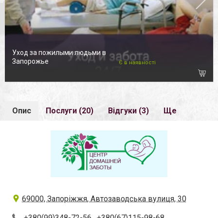
Уход за пожилыми людьми в
Запорожье
Є в наявності
Опис
Послуги (20)
Відгуки (3)
Ще
69000, Запоріжжя, Автозаводська вулиця, 30
+380(99)348-72-56
,
+380(67)115-98-68