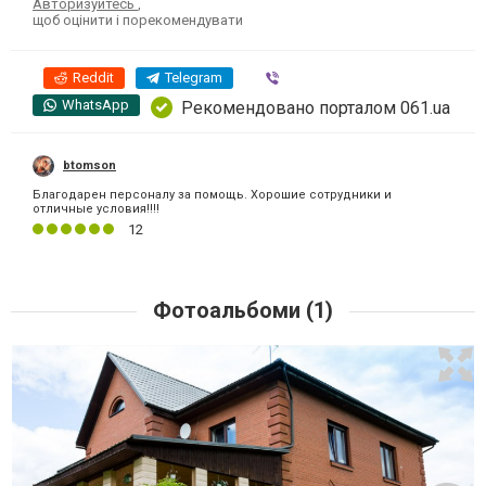
Авторизуйтесь
,
щоб оцінити і порекомендувати
Reddit
Telegram
Viber
WhatsApp
Рекомендовано порталом 061.ua
btomson
Благодарен персоналу за помощь. Хорошие сотрудники и
отличные условия!!!!
12
Фотоальбоми (1)