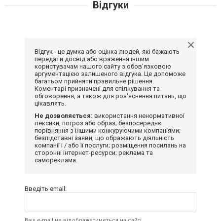
Відгуки
Відгук - це думка або оцінка людей, які бажають
передати досвід або враження іншим
користувачам нашого сайту з обов'язковою
аргументацією залишеного відгука. Це допоможе
багатьом прийняти правильне рішення.
Коментарі призначені для спілкування та
обговорення, а також для роз'яснення питань, що
цікавлять.
Не дозволяється:
використання ненормативної
лексики, погроз або образ; безпосереднє
порівняння з іншими конкуруючими компаніями;
безпідставні заяви, що ображають діяльність
компанії і / або її послуги; розміщення посилань на
сторонні інтернет-ресурси; реклама та
самореклама.
Введіть email:
Ваш e-mail не відображатиметься на сайті