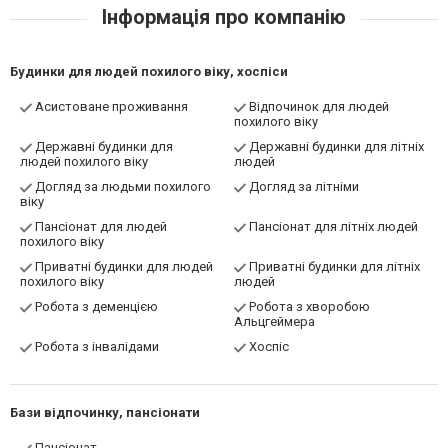
Інформація про компанію
Будинки для людей похилого віку, хоспіси
Асистоване проживання
Відпочинок для людей
похилого віку
Державні будинки для
Державні будинки для літніх
людей похилого віку
людей
Догляд за людьми похилого
Догляд за літніми
віку
Пансіонат для людей
Пансіонат для літніх людей
похилого віку
Приватні будинки для людей
Приватні будинки для літніх
похилого віку
людей
Робота з деменцією
Робота з хворобою
Альцгеймера
Робота з інвалідами
Хоспіс
Бази відпочинку, пансіонати
Пансіонат